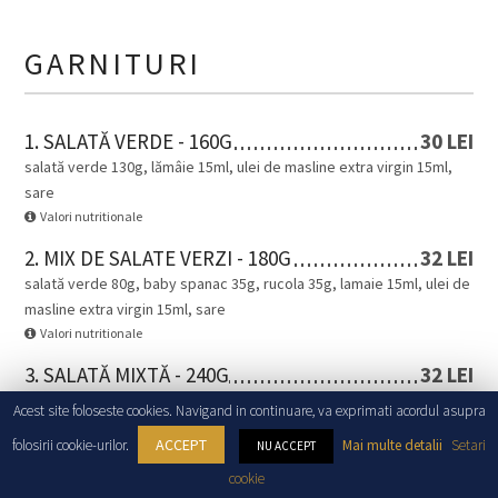
GARNITURI
1. SALATĂ VERDE - 160G
30 LEI
salată verde 130g, lămâie 15ml, ulei de masline extra virgin 15ml,
sare
Valori nutritionale
2. MIX DE SALATE VERZI - 180G
32 LEI
salată verde 80g, baby spanac 35g, rucola 35g, lamaie 15ml, ulei de
masline extra virgin 15ml, sare
Valori nutritionale
3. SALATĂ MIXTĂ - 240G
32 LEI
salată verde 90g, roșii 60g, castraveți 60g, lamaie 15ml, ulei de
Acest site foloseste cookies. Navigand in continuare, va exprimati acordul asupra
masline extra virgin 15ml, sare
ACCEPT
folosirii cookie-urilor.
Mai multe detalii
Setari
NU ACCEPT
Valori nutritionale
cookie
4. PIURE DE CARTOFI - 200G
32 LEI