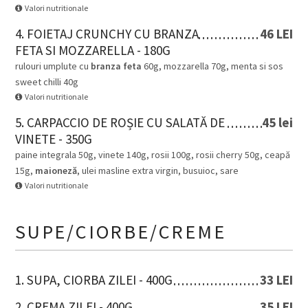
Valori nutritionale
4. FOIETAJ CRUNCHY CU BRANZA
46 LEI
FETA SI MOZZARELLA - 180G
rulouri umplute cu
branza feta
60g, mozzarella 70g, menta si sos
sweet chilli 40g
Valori nutritionale
5. CARPACCIO DE ROȘIE CU SALATĂ DE
45 lei
VINETE - 350G
paine integrala 50g, vinete 140g, rosii 100g, rosii cherry 50g, ceapă
15g,
maioneză
, ulei masline extra virgin, busuioc, sare
Valori nutritionale
SUPE/CIORBE/CREME
1. SUPA, CIORBA ZILEI - 400G
33 LEI
2. CREMA ZILEI - 400G
35 LEI