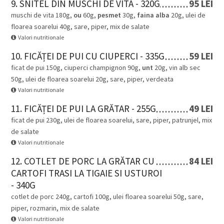
9. SNITEL DIN MUSCHI DE VITA - 320G
95 LEI
muschi de vita 180g,
ou
60g,
pesmet
30g,
faina alba
20g, ulei de
floarea soarelui 40g, sare, piper, mix de salate
Valori nutritionale
10. FICĂȚEI DE PUI CU CIUPERCI - 335G
59 LEI
ficat de pui 150g, ciuperci champignon 90g,
unt
20g, vin alb sec
50g, ulei de floarea soarelui 20g, sare, piper, verdeata
Valori nutritionale
11. FICĂȚEI DE PUI LA GRĂTAR - 255G
49 LEI
ficat de pui 230g, ulei de floarea soarelui, sare, piper, patrunjel, mix
de salate
Valori nutritionale
12. COTLET DE PORC LA GRĂTAR CU
84 LEI
CARTOFI TRASI LA TIGAIE SI USTUROI
- 340G
cotlet de porc 240g, cartofi 100g, ulei floarea soarelui 50g, sare,
piper, rozmarin, mix de salate
Valori nutritionale