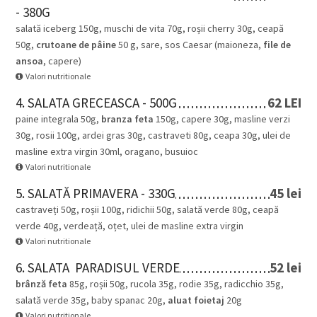
- 380G
salată iceberg 150g, muschi de vita 70g, roșii cherry 30g, ceapă
50g,
crutoane de pâine
50 g, sare, sos Caesar (maioneza,
file de
ansoa
, capere)
Valori nutritionale
4. SALATA GRECEASCA - 500G
62 LEI
paine integrala 50g,
branza feta
150g, capere 30g, masline verzi
30g, rosii 100g, ardei gras 30g, castraveti 80g, ceapa 30g, ulei de
masline extra virgin 30ml, oragano, busuioc
Valori nutritionale
5. SALATĂ PRIMAVERA - 330G
45 lei
castraveți 50g, roșii 100g, ridichii 50g, salată verde 80g, ceapă
verde 40g, verdeață, oțet, ulei de masline extra virgin
Valori nutritionale
6. SALATA PARADISUL VERDE
52 lei
brânză feta
85g, roșii 50g, rucola 35g, rodie 35g, radicchio 35g,
salată verde 35g, baby spanac 20g,
aluat foietaj
20g
Valori nutritionale