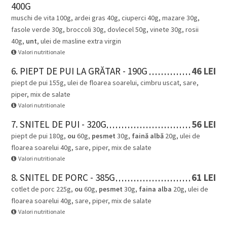
400G
muschi de vita 100g, ardei gras 40g, ciuperci 40g, mazare 30g,
fasole verde 30g, broccoli 30g, dovlecel 50g, vinete 30g, rosii
40g,
unt
, ulei de masline extra virgin
Valori nutritionale
6. PIEPT DE PUI LA GRĂTAR - 190G
46 LEI
piept de pui 155g, ulei de floarea soarelui, cimbru uscat, sare,
piper, mix de salate
Valori nutritionale
7. SNITEL DE PUI - 320G
56 LEI
piept de pui 180g,
ou
60g,
pesmet
30g,
faină albă
20g, ulei de
floarea soarelui 40g, sare, piper, mix de salate
Valori nutritionale
8. SNITEL DE PORC - 385G
61 LEI
cotlet de porc 225g,
ou
60g,
pesmet
30g,
faina alba
20g, ulei de
floarea soarelui 40g, sare, piper, mix de salate
Valori nutritionale