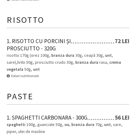
RISOTTO
1. RISOTTO CU PORCINI ȘI
72 LEI
PROSCIUTTO - 320G
risotto 170g (orez 100g,
branza dura
30g, ceapă 30g,
unt
,
sare),hribi 50g, prosciutto crudo 30g,
branza dura
rasa,
crema
vegetala
50g,
unt
Valori nutritionale
PASTE
1. SPAGHETTI CARBONARA - 300G
56 LEI
spaghetti
100g, guanciale 50g,
ou
,
branza dura
70g,
unt
, sare,
piper, ulei de masline