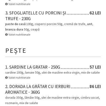
Valori nutritionale
3. SFOGLIATELLE CU PORCINI ȘI
62 LEI
TRUFE - 230G
paste de casă
100g, ciuperci porcini 50g, cremă de trufe,
unt
,
branza dura
50g, ceapă
Valori nutritionale
PEȘTE
1. SARDINE LA GRATAR - 250G
57 LEI
sardine 180g, lamaie 50g, ulei de masline extra virgin, mix de salate
Valori nutritionale
2. DORADA LA GRĂTAR CU IERBURI
86 LEI
AROMATICE - 360G
dorada 350g, lămâie 50g, ulei de masline extra virgin, cimbru uscat,
rozmarin, mix de salate