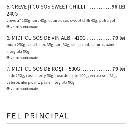
5. CREVEȚI CU SOS SWEET CHILLI -
96 LEI
240G
creveti
*
100g,
unt
40g, usturoi, sos sweet chilli 40g, patrunjel
Valori nutritionale
6. MIDII CU SOS DE VIN ALB - 410G
79 lei
midii
250g, vin alb sec 35g,
unt
30g, ulei picant, usturoi, pâine
integrala 80g
Valori nutritionale
7. MIDII CU SOS DE ROȘII - 530G
79 lei
midii 250g, roșii cherry 50g, roșii decojite 100g, vin alb sec 25g,
usturoi, ulei picant, pâine integrala 80g
Valori nutritionale
FEL PRINCIPAL