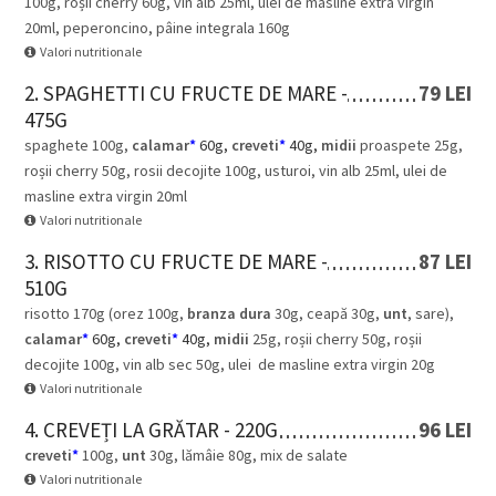
100g, roșii cherry 60g, vin alb 25ml, ulei de masline extra virgin
20ml, peperoncino, pâine integrala 160g
Valori nutritionale
2. SPAGHETTI CU FRUCTE DE MARE -
79 LEI
475G
spaghete 100g,
calamar
*
60g,
creveti
*
40g,
midii
proaspete 25g,
roșii cherry 50g, rosii decojite 100g, usturoi, vin alb 25ml, ulei de
masline extra virgin 20ml
Valori nutritionale
3. RISOTTO CU FRUCTE DE MARE -
87 LEI
510G
risotto 170g (orez 100g,
branza dura
30g, ceapă 30g,
unt
, sare),
calamar
*
60g,
creveti
*
40g,
midii
25g, roșii cherry 50g, roșii
decojite 100g, vin alb sec 50g, ulei de masline extra virgin 20g
Valori nutritionale
4. CREVEȚI LA GRĂTAR - 220G
96 LEI
creveti
*
100g,
unt
30g, lămâie 80g, mix de salate
Valori nutritionale