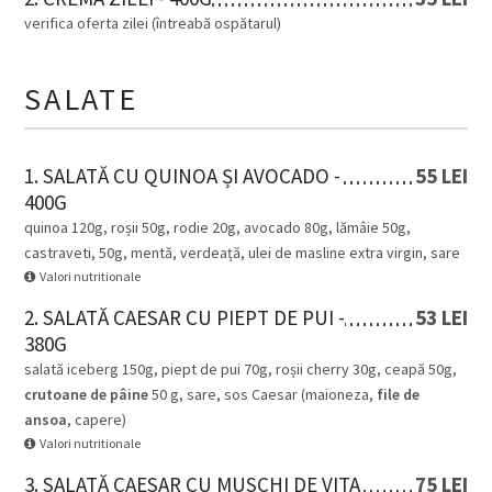
verifica oferta zilei (întreabă ospătarul)
SALATE
1. SALATĂ CU QUINOA ȘI AVOCADO -
55 LEI
400G
quinoa 120g, roșii 50g, rodie 20g, avocado 80g, lămâie 50g,
castraveti, 50g, mentă, verdeață, ulei de masline extra virgin, sare
Valori nutritionale
2. SALATĂ CAESAR CU PIEPT DE PUI -
53 LEI
380G
salată iceberg 150g, piept de pui 70g, roșii cherry 30g, ceapă 50g,
crutoane de pâine
50 g, sare, sos Caesar (maioneza,
file de
ansoa
, capere)
Valori nutritionale
3. SALATĂ CAESAR CU MUSCHI DE VITA
75 LEI