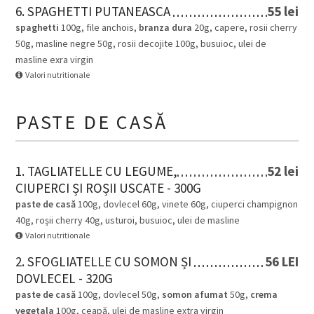
6. SPAGHETTI PUTANEASCA
55 lei
spaghetti
100g, file anchois,
branza dura
20g, capere, rosii cherry
50g, masline negre 50g, rosii decojite 100g, busuioc, ulei de
masline exra virgin
Valori nutritionale
PASTE DE CASĂ
1. TAGLIATELLE CU LEGUME,
52 lei
CIUPERCI ȘI ROȘII USCATE - 300G
paste de casă
100g, dovlecel 60g, vinete 60g, ciuperci champignon
40g, roșii cherry 40g, usturoi, busuioc, ulei de masline
Valori nutritionale
2. SFOGLIATELLE CU SOMON ȘI
56 LEI
DOVLECEL - 320G
paste de casă
100g, dovlecel 50g,
somon afumat
50g,
crema
vegetala
100g, ceapă, ulei de masline extra virgin