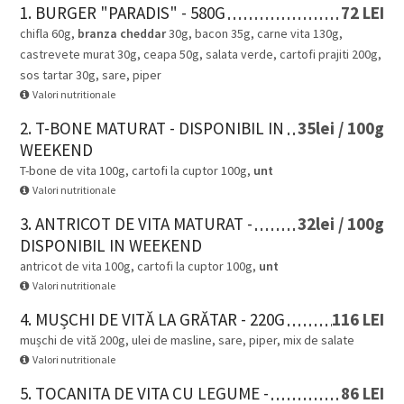
1. BURGER "PARADIS" - 580G
72 LEI
chifla 60g,
branza cheddar
30g, bacon 35g, carne vita 130g,
castrevete murat 30g, ceapa 50g, salata verde, cartofi prajiti 200g,
sos tartar 30g, sare, piper
Valori nutritionale
2. T-BONE MATURAT - DISPONIBIL IN
35lei / 100g
WEEKEND
T-bone de vita 100g, cartofi la cuptor 100g,
unt
Valori nutritionale
3. ANTRICOT DE VITA MATURAT -
32lei / 100g
DISPONIBIL IN WEEKEND
antricot de vita 100g, cartofi la cuptor 100g,
unt
Valori nutritionale
4. MUȘCHI DE VITĂ LA GRĂTAR - 220G
116 LEI
mușchi de vită 200g, ulei de masline, sare, piper, mix de salate
Valori nutritionale
5. TOCANITA DE VITA CU LEGUME -
86 LEI