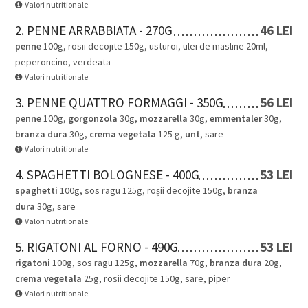
Valori nutritionale
2. PENNE ARRABBIATA - 270G
46 LEI
penne
100g, rosii decojite 150g, usturoi, ulei de masline 20ml,
peperoncino, verdeata
Valori nutritionale
3. PENNE QUATTRO FORMAGGI - 350G
56 LEI
penne
100g,
gorgonzola
30g,
mozzarella
30g,
emmentaler
30g,
branza dura
30g,
crema vegetala
125 g,
unt
, sare
Valori nutritionale
4. SPAGHETTI BOLOGNESE - 400G
53 LEI
spaghetti
100g, sos ragu 125g, roșii decojite 150g,
branza
dura
30g, sare
Valori nutritionale
5. RIGATONI AL FORNO - 490G
53 LEI
rigatoni
100g, sos ragu 125g,
mozzarella
70g,
branza dura
20g,
crema vegetala
25g, rosii decojite 150g, sare, piper
Valori nutritionale