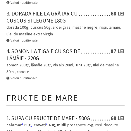
Valori nutritionale
3. DORADA FILE LA GRĂTAR CU
68 LEI
CUSCUS SI LEGUME 180G
dorada 100g,
cus
cus
50g, ardei gras, măsline negre, roșii, lămâie,
ulei de masline extra virgin
Valori nutritionale
4. SOMON LA TIGAIE CU SOS DE
87 LEI
LĂMÂIE - 220G
somon 200gr, lămâie 20gr, vin alb 20ml,
unt
20gr, ulei de masline
50ml, capere
Valori nutritionale
FRUCTE DE MARE
1. SUPA CU FRUCTE DE MARE - 500G
68 LEI
calamar
*
60g
,
creveți
*
40g,
midii
proaspete 25g, roșii decojite