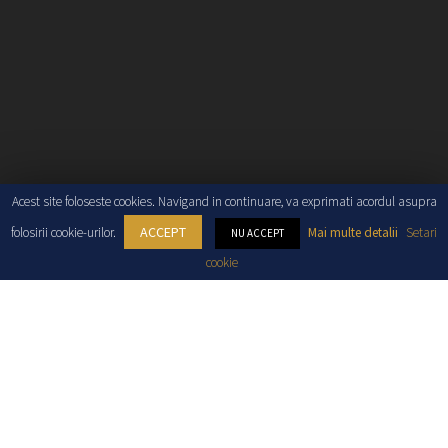
Acest site foloseste cookies. Navigand in continuare, va exprimati acordul asupra
ACCEPT
folosirii cookie-urilor.
Mai multe detalii
Setari
NU ACCEPT
cookie
E
xploreaza
PARADISUL